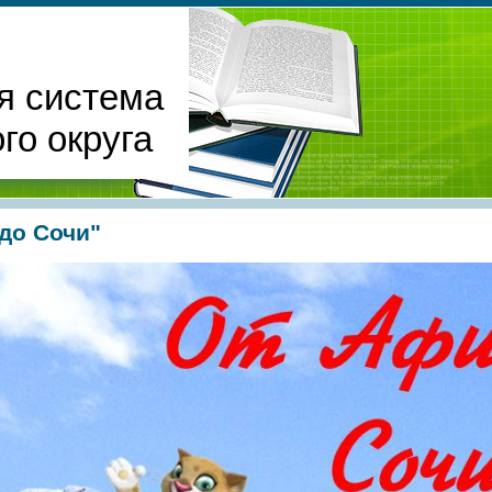
я система
го округа
до Сочи"