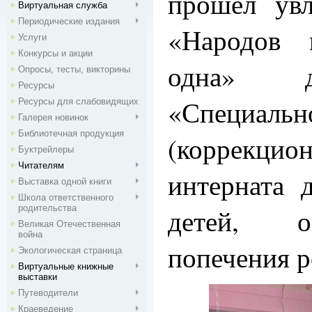
прошёл увл
Виртуальная служба
Периодические издания
«Народов 
Услуги
Конкурсы и акции
одна» д
Опросы, тесты, викторины
Ресурсы
«Специальн
Ресурсы для слабовидящих
Галерея новинок
Библиотечная продукция
(коррекц
Буктрейлеры
Читателям
интерната 
Выставка одной книги
Школа ответственного
родительства
детей, о
Великая Отечественная
война
попечения р
Экологическая страница
Виртуальные книжные
выставки
Путеводители
Краеведение