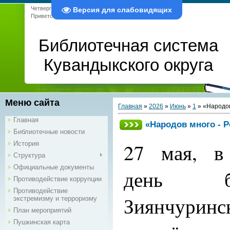
Четверг, 06.08.2026, 11:03
Версия для слабовидящих
Приветствую Вас
Гость
|
RSS
Библиотечная система
Кувандыкского округа
Меню сайта
Главная
»
2026
»
Июнь
»
1
» «Народов
Главная
«Народов много - 
Библиотечные новости
27 мая, в
История
Структура
Официальные документы
день б
Противодействие коррупции
Противодействие
Зиянчурин
экстремизму и терроризму
План мероприятий
Пушкинская карта