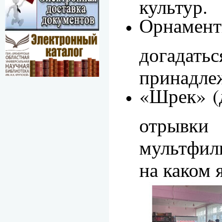
культур.
Орнамен
догадать
принадле
«Шрек» (
отрывк
мультфил
на каком 