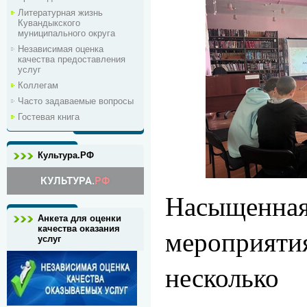
Литературная жизнь
Кувандыкского
муниципального округа
Независимая оценка
качества предоставления
услуг
Коллегам
Часто задаваемые вопросы
Гостевая книга
Культура.РФ
Насыщенн
Анкета для оценки
мероприя
качества оказания
услуг
нескольк