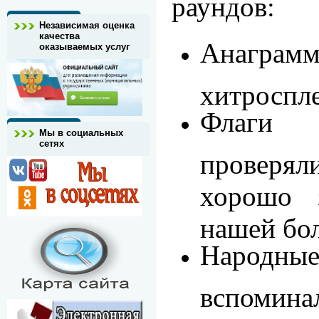
раундов:
Независимая оценка
качества
Анаграмм
оказываемых услуг
хитроспле
Флаги
Мы в социальных
сетях
проверя
хорошо 
нашей бо
Народн
вспомина