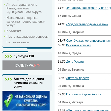
Литературная жизнь
14:43
«У нас единая страна, у нас е
Кувандыкского
муниципального округа
17 Июня, Среда
Независимая оценка
качества предоставления
14:05
«Мудрость народных сказок»
услуг
Коллегам
16 Июня, Вторник
Часто задаваемые вопросы
08:47
Оренбуржцы организовали пат
Гостевая книга
08:00
Книжные новинки
10 Июня, Среда
Культура.РФ
14:50
День России
09 Июня, Вторник
08:00
Листаем прессу
Анкета для оценки
качества оказания
05 Июня, Пятница
услуг
09:00
Пушкинский день России
04 Июня, Четверг
12:38
«Природы чудное мгновенье»