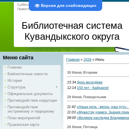
Суббота, 08.08.2026, 08:25
Версия для слабовидящих
Приветствую Вас
Гость
|
RSS
Библиотечная система
Кувандыкского округа
Меню сайта
Главная
»
2026
»
Июнь
Главная
30 Июня, Вторник
Библиотечные новости
История
15:34
День молодёжи
Структура
12:14
150 лет - Кайракле!
Официальные документы
29 Июня, Понедельник
Противодействие коррупции
Противодействие
11:42
«Наша цель - жизнь, наш путь -
экстремизму и терроризму
11:03
«Мужеству учимся. Знания при
План мероприятий
08:00
«Великое наследие Владимира
Пушкинская карта
26 Июня, Пятница