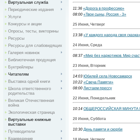
Виртуальная служба
11:36
«Дорога в профессию»
Периодические издания
08:00
«Твои сыны, Россия - 3»
Услуги
Конкурсы и акции
25 Июня, Четверг
Опросы, тесты, викторины
13:38
«У каждого народа своя сказка»
Ресурсы
24 Июня, Среда
Ресурсы для слабовидящих
Галерея новинок
08:37
«Мир без наркотиков. Мир сча
Библиотечная продукция
23 Июня, Вторник
Буктрейлеры
Читателям
14:03
Юбилей села Новосамарск
Выставка одной книги
10:22
«Свеча Памяти»
08:00
Листаем прессу
Школа ответственного
родительства
22 Июня, Понедельник
Великая Отечественная
война
10:14
ОБЩЕРОССИЙСКАЯ МИНУТА
Экологическая страница
20 Июня, Суббота
Виртуальные книжные
выставки
10:30
День памяти и скорби
Путеводители
Краеведение
18 Июня, Четверг