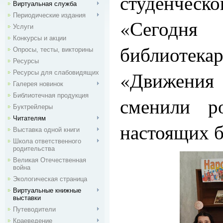
студенчес
Виртуальная служба
Периодические издания
«Се
Услуги
Конкурсы и акции
библиот
Опросы, тесты, викторины
Ресурсы
«Движени
Ресурсы для слабовидящих
Галерея новинок
Библиотечная продукция
сменили р
Буктрейлеры
Читателям
настоящих б
Выставка одной книги
Школа ответственного
родительства
Великая Отечественная
война
Экологическая страница
Виртуальные книжные
выставки
Путеводители
Краеведение