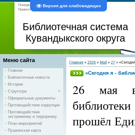
Понедельник, 10.08.2026, 10:34
Версия для слабовидящих
Приветствую Вас
Гость
|
RSS
Библиотечная система
Кувандыкского округа
Меню сайта
Главная
»
2026
»
Май
»
27
» «Сегодня
Главная
«Сегодня я - библи
Библиотечные новости
26 мая в
История
Структура
Официальные документы
библиотек
Противодействие коррупции
Противодействие
прошёл Еди
экстремизму и терроризму
План мероприятий
Пушкинская карта